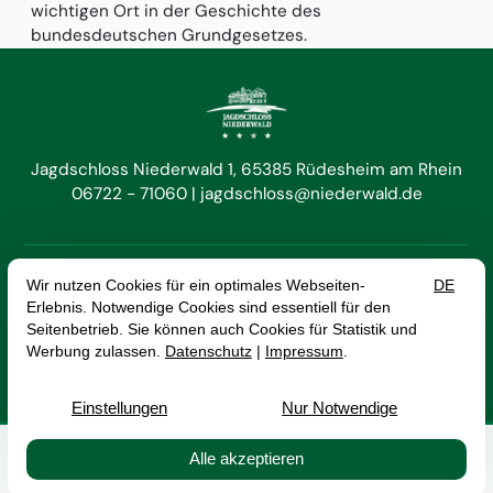
wichtigen Ort in der Geschichte des
bundesdeutschen Grundgesetzes.
Jagdschloss Niederwald 1
65385 Rüdesheim am Rhein
06722 - 71060
jagdschloss@niederwald.de


DE
EN
Vertrag widerrufen
Impressum
Datenschutz
AGB
© 2026 Hotel Jagdschloss Niederwald GmbH — Site by
prointernet
Buchen
Kontakt