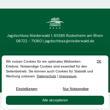
Jagdschloss Niederwald 1
65385 Rüdesheim am Rhein
06722 - 71060
jagdschloss@niederwald.de


DE
EN
Vertrag widerrufen
Impressum
Datenschutz
AGB
© 2026 Hotel Jagdschloss Niederwald GmbH — Site by
prointernet
Buchen
Kontakt